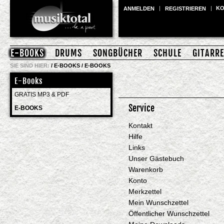
K
ANMELDEN
REGISTRIEREN
E-BOOKS
DRUMS
SONGBÜCHER
SCHULE
GITARRE
SIE SIND HIER:
/
E-BOOKS
/
E-BOOKS
E-Books
GRATIS MP3 & PDF
Service
E-BOOKS
Kontakt
Hilfe
Links
Unser Gästebuch
Warenkorb
Konto
Merkzettel
Mein Wunschzettel
Öffentlicher Wunschzettel